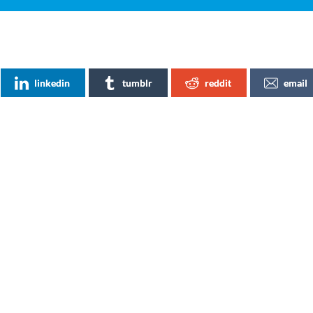
linkedin
tumblr
reddit
email