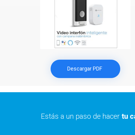
Descargar PDF
Estás a un paso de hacer
tu c