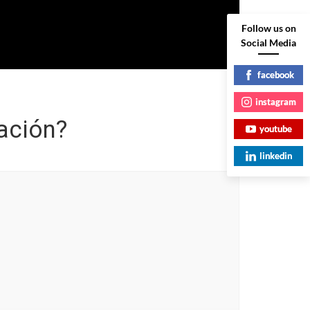
Follow us on
Social Media
facebook
instagram
ación?
youtube
linkedin