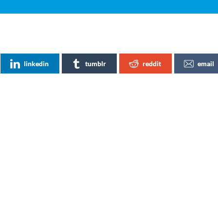
linkedin
tumblr
reddit
email