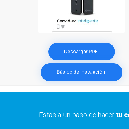
Descargar PDF
Básico de instalación
Estás a un paso de hacer
tu c