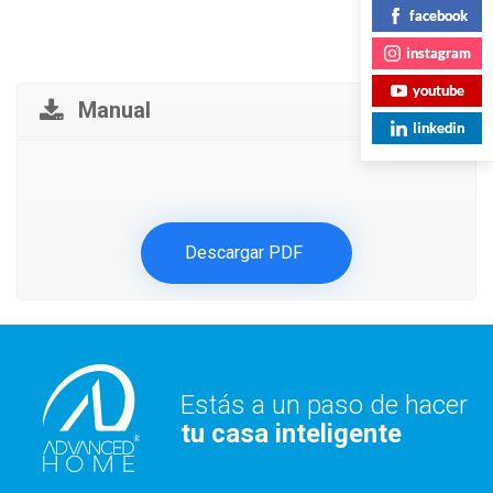
facebook
instagram
youtube
Manual
linkedin
Descargar PDF
Estás a un paso de hacer
tu casa inteligente