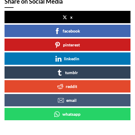
Share on Social Media
x
facebook
pinterest
linkedin
tumblr
reddit
email
whatsapp