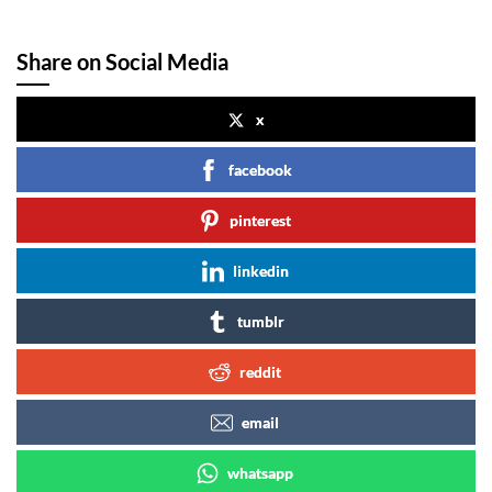
Share on Social Media
x
facebook
pinterest
linkedin
tumblr
reddit
email
whatsapp