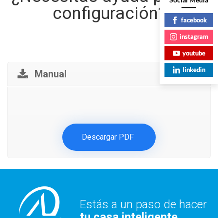
configuración?
facebook
instagram
youtube
linkedin
Manual
Descargar PDF
Estás a un paso de hacer
tu casa inteligente